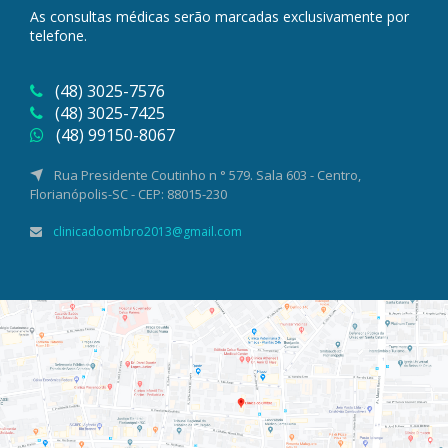
As consultas médicas serão marcadas exclusivamente por
telefone.
(48) 3025-7576
(48) 3025-7425
(48) 99150-8067
Rua Presidente Coutinho n ° 579. Sala 603 - Centro,
Florianópolis-SC - CEP: 88015-230
clinicadoombro2013@gmail.com